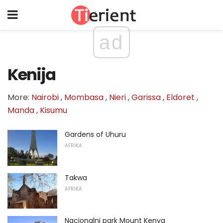
ad
Kenija
More:
Nairobi
,
Mombasa
,
Nieri
,
Garissa
,
Eldoret
,
Manda
,
Kisumu
Gardens of Uhuru
AFRIKA
Takwa
AFRIKA
Nacionalni park Mount Kenya