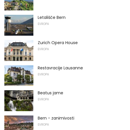
Letališče Bern
EVROPA
Zurich Opera House
EVROPA
Restavracije Lausanne
EVROPA
Beatus jame
EVROPA
Bern - zanimivosti
EVROPA