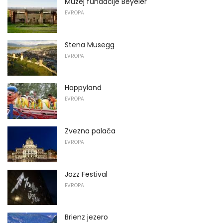
Muzej fundacije Beyeler
EVROPA
Stena Musegg
EVROPA
Happyland
EVROPA
Zvezna palača
EVROPA
Jazz Festival
EVROPA
Brienz jezero