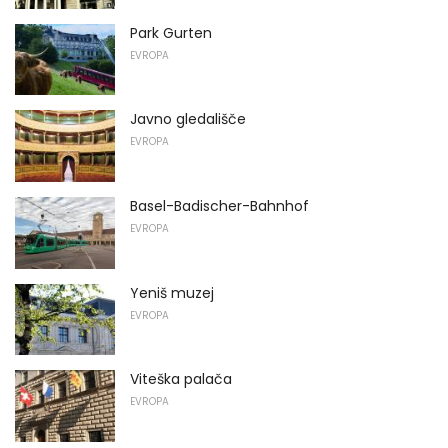
Park Gurten
EVROPA
Javno gledališče
EVROPA
Basel-Badischer-Bahnhof
EVROPA
Yeniš muzej
EVROPA
Viteška palača
EVROPA