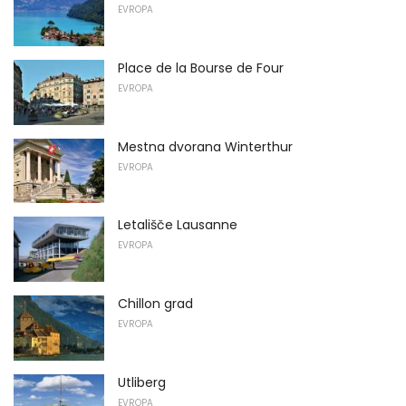
EVROPA
Place de la Bourse de Four
EVROPA
Mestna dvorana Winterthur
EVROPA
Letališče Lausanne
EVROPA
Chillon grad
EVROPA
Utliberg
EVROPA