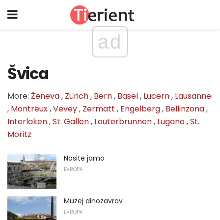
ad
Švica
More:
Ženeva
,
Zürich
,
Bern
,
Basel
,
Lucern
,
Lausanne
,
Montreux
,
Vevey
,
Zermatt
,
Engelberg
,
Bellinzona
,
Interlaken
,
St. Gallen
,
Lauterbrunnen
,
Lugano
,
St.
Moritz
Nosite jamo
EVROPA
Muzej dinozavrov
EVROPA