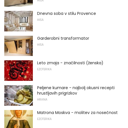
HIŠA
Dnevna soba v stilu Provence
HIŠA
Garderobni transformator
HIŠA
Leto zmaja - značilnosti (ženska)
EZOTERIKA
Peljene kumare - najbolj okusni recepti
hrustljavih prigrizkov
HRANA
Matrona Moskva - molitev za nosečnost
EZOTERIKA