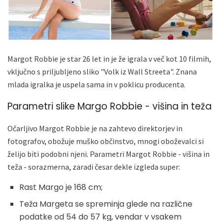
Margot Robbie je star 26 let in je že igrala v več kot 10 filmih,
vključno s priljubljeno sliko "Volk iz Wall Streeta". Znana
mlada igralka je uspela sama in v poklicu producenta.
Parametri slike Margo Robbie - višina in teža
Očarljivo Margot Robbie je na zahtevo direktorjev in
fotografov, obožuje muško občinstvo, mnogi oboževalci si
želijo biti podobni njeni. Parametri Margot Robbie - višina in
teža - sorazmerna, zaradi česar dekle izgleda super:
Rast Margo je 168 cm;
Teža Margeta se spreminja glede na različne
podatke od 54 do 57 kg, vendar v vsakem