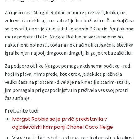
Za njeno rast Margot Robbie ne more preživeti, krhka, ne
zelo visoka deklica, ima rad režijo in oboževalce. Že nekaj časa
so govorili, da se je z njo ljubil Leonardo DiCaprio. Ampak ona
mora podpirati težo. Margot Robbie najverjetneje ne bo
naklonjena polnosti, toda na nek način ali drugače je številka
igralke njen najbolj dragoceni dragulj, ki ga je treba zaščititi.
Za podporo oblike Margot pomaga aktivnemu počitku - rad
hodi in plava. Mimogrede, kot otrok, je deklica preživela
veliko časa na prostem - živela je na kmetiji s starimi starši,
jim pomagala pri gospodinjstvu in preživela ves svoj prosti
čas surfanje.
Preberite tudi
Margot Robbie se je prvič predstavila v
oglaševalski kampanji Chanel Coco Neige
Vse, kar je bilo skrito od nas: podrobnosti o kraljevi