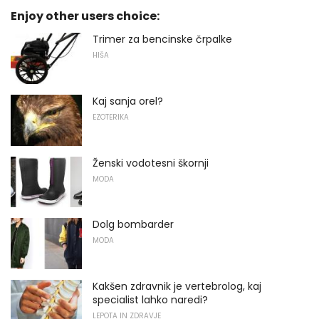
Enjoy other users choice:
Trimer za bencinske črpalke
HIŠA
Kaj sanja orel?
EZOTERIKA
Ženski vodotesni škornji
MODA
Dolg bombarder
MODA
Kakšen zdravnik je vertebrolog, kaj
specialist lahko naredi?
LEPOTA IN ZDRAVJE