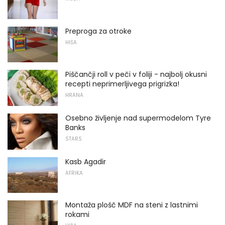
Preproga za otroke
HIŠA
Piščančji roll v peči v foliji - najbolj okusni
recepti neprimerljivega prigrizka!
HRANA
Osebno življenje nad supermodelom Tyre
Banks
STARS
Kasb Agadir
AFRIKA
Montaža plošč MDF na steni z lastnimi
rokami