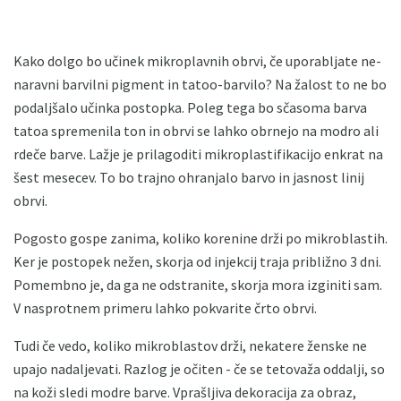
Kako dolgo bo učinek mikroplavnih obrvi, če uporabljate ne-
naravni barvilni pigment in tatoo-barvilo? Na žalost to ne bo
podaljšalo učinka postopka. Poleg tega bo sčasoma barva
tatoa spremenila ton in obrvi se lahko obrnejo na modro ali
rdeče barve. Lažje je prilagoditi mikroplastifikacijo enkrat na
šest mesecev. To bo trajno ohranjalo barvo in jasnost linij
obrvi.
Pogosto gospe zanima, koliko korenine drži po mikroblastih.
Ker je postopek nežen, skorja od injekcij traja približno 3 dni.
Pomembno je, da ga ne odstranite, skorja mora izginiti sam.
V nasprotnem primeru lahko pokvarite črto obrvi.
Tudi če vedo, koliko mikroblastov drži, nekatere ženske ne
upajo nadaljevati. Razlog je očiten - če se tetovaža oddalji, so
na koži sledi modre barve. Vprašljiva dekoracija za obraz,