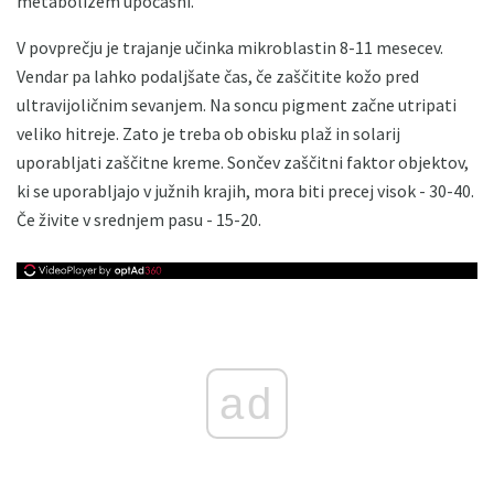
metabolizem upočasni.
V povprečju je trajanje učinka mikroblastin 8-11 mesecev.
Vendar pa lahko podaljšate čas, če zaščitite kožo pred
ultravijoličnim sevanjem. Na soncu pigment začne utripati
veliko hitreje. Zato je treba ob obisku plaž in solarij
uporabljati zaščitne kreme. Sončev zaščitni faktor objektov,
ki se uporabljajo v južnih krajih, mora biti precej visok - 30-40.
Če živite v srednjem pasu - 15-20.
ad