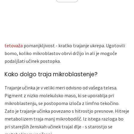
tetovaža
pomanjkljivost - kratko trajanje ukrepa. Ugotovili
bomo, koliko mikroblastov obrvi držijo in ali je mogoče
podaljšati učinek postopka.
Kako dolgo traja mikroblastenje?
Trajanje učinka je v veliki meri odvisno od vašega telesa.
Pigment z nizko molekulsko maso, ki se uporablja pri
mikroblastenju, se postopoma izloča z limfno tekočino.
Zato je trajanje učinka povezano s hitrostjo presnove. Hitreje
metabolizem traja manj mikrobodišč. Iz istega razloga bo
pri starejših ženskah učinek trajal dlje - s starostjo se