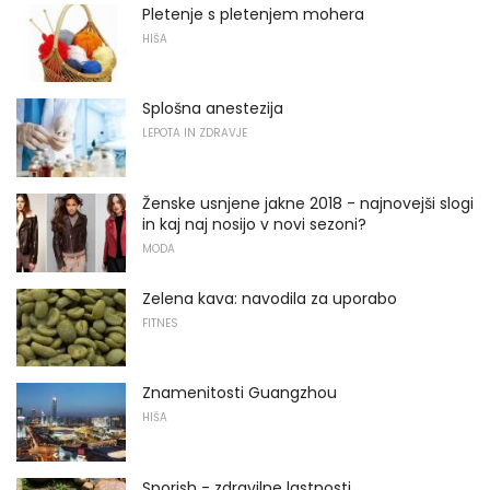
Pletenje s pletenjem mohera
HIŠA
Splošna anestezija
LEPOTA IN ZDRAVJE
Ženske usnjene jakne 2018 - najnovejši slogi
in kaj naj nosijo v novi sezoni?
MODA
Zelena kava: navodila za uporabo
FITNES
Znamenitosti Guangzhou
HIŠA
Sporish - zdravilne lastnosti