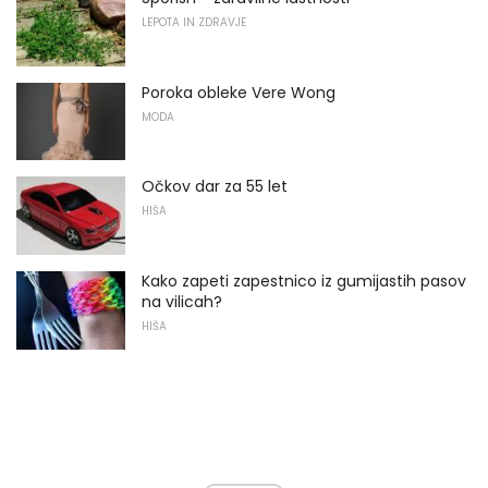
LEPOTA IN ZDRAVJE
Poroka obleke Vere Wong
MODA
Očkov dar za 55 let
HIŠA
Kako zapeti zapestnico iz gumijastih pasov
na vilicah?
HIŠA