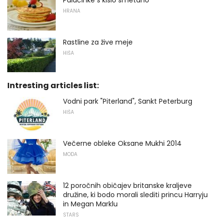
HRANA
Rastline za žive meje
HIŠA
Intresting articles list:
Vodni park "Piterland", Sankt Peterburg
HIŠA
Večerne obleke Oksane Mukhi 2014
MODA
12 poročnih običajev britanske kraljeve
družine, ki bodo morali slediti princu Harryju
in Megan Marklu
STARS