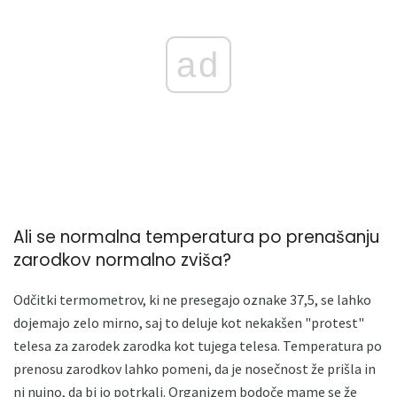
ad
Ali se normalna temperatura po prenašanju
zarodkov normalno zviša?
Odčitki termometrov, ki ne presegajo oznake 37,5, se lahko
dojemajo zelo mirno, saj to deluje kot nekakšen "protest"
telesa za zarodek zarodka kot tujega telesa. Temperatura po
prenosu zarodkov lahko pomeni, da je nosečnost že prišla in
ni nujno, da bi jo potrkali. Organizem bodoče mame se že