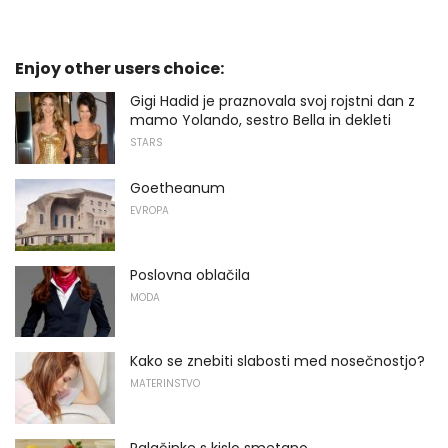
Enjoy other users choice:
Gigi Hadid je praznovala svoj rojstni dan z
mamo Yolando, sestro Bella in dekleti
STARS
Goetheanum
EVROPA
Poslovna oblačila
MODA
Kako se znebiti slabosti med nosečnostjo?
MATERINSTVO
Palačinke s kislo smetano