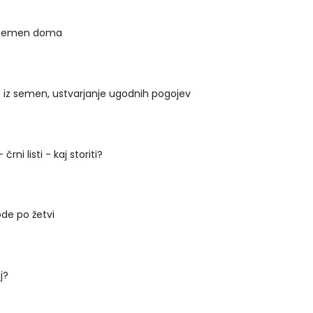
 semen doma
te iz semen, ustvarjanje ugodnih pogojev
rni listi - kaj storiti?
ode po žetvi
j?