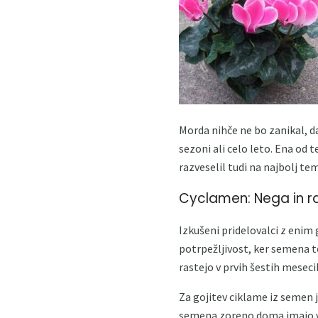
Morda nihče ne bo zanikal, da 
sezoni ali celo leto. Ena od 
razveselil tudi na najbolj te
Cyclamen: Nega in r
Izkušeni pridelovalci z enim
potrpežljivost, ker semena te
rastejo v prvih šestih meseci
Za gojitev ciklame iz semen j
semena zoreno doma imajo vi