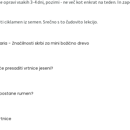
nje opravi vsakih 3-4 dni, pozimi - ne več kot enkrat na teden. In z
sti ciklamen iz semen. Srečno s to čudovito lekcijo.
ria - Značilnosti skrbi za mini božično drevo
če presaditi vrtnice jeseni?
k postane rumen?
rtnice