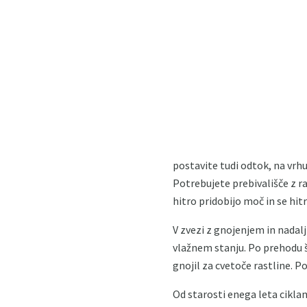
postavite tudi odtok, na vrh
Potrebujete prebivališče z r
hitro pridobijo moč in se hit
V zvezi z gnojenjem in nadal
vlažnem stanju. Po prehodu š
gnojil za cvetoče rastline. 
Od starosti enega leta cikla