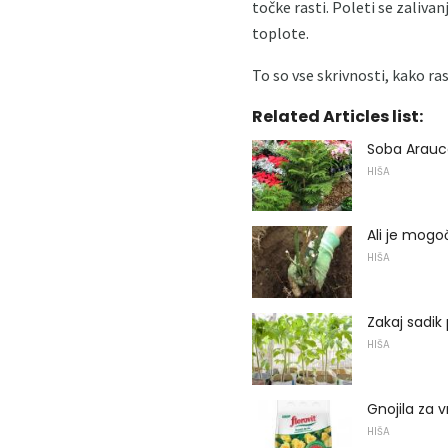
točke rasti. Poleti se zaliva
toplote.
To so vse skrivnosti, kako ra
Related Articles list:
Soba Arauca
HIŠA
Ali je mogo
HIŠA
Zakaj sadi
HIŠA
Gnojila za v
HIŠA