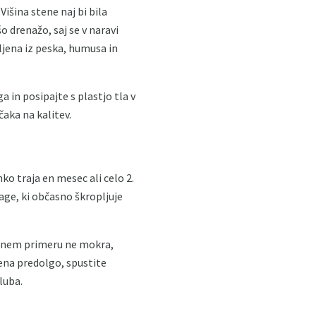
išina stene naj bi bila
o drenažo, saj se v naravi
ljena iz peska, humusa in
 in posipajte s plastjo tla v
čaka na kalitev.
ko traja en mesec ali celo 2.
age, ki občasno škropljuje
obenem primeru ne mokra,
ena predolgo, spustite
luba.