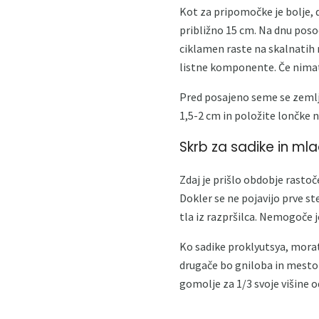
Kot za pripomočke je bolje, d
približno 15 cm. Na dnu posod
ciklamen raste na skalnatih 
listne komponente. Če nimat
Pred posajeno seme se zemlja
1,5-2 cm in položite lončke n
Skrb za sadike in ml
Zdaj je prišlo obdobje rastoč
Dokler se ne pojavijo prve s
tla iz razpršilca. Nemogoče j
Ko sadike proklyutsya, morat
drugače bo gniloba in mesto 
gomolje za 1/3 svoje višine od