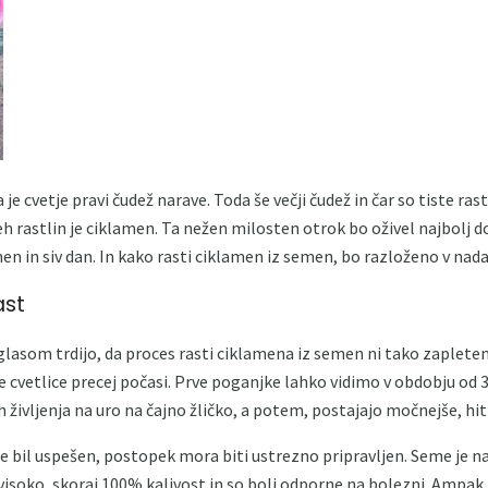
je cvetje pravi čudež narave. Toda še večji čudež in čar so tiste rastl
teh rastlin je ciklamen. Ta nežen milosten otrok bo oživel najbolj 
men in siv dan. In kako rasti ciklamen iz semen, bo razloženo v nada
ast
 glasom trdijo, da proces rasti ciklamena iz semen ni tako zaplet
 cvetlice precej počasi. Prve poganjke lahko vidimo v obdobju od 3
h življenja na uro na čajno žličko, a potem, postajajo močnejše, hi
e bil uspešen, postopek mora biti ustrezno pripravljen. Seme je naj
soko, skoraj 100% kalivost in so bolj odporne na bolezni. Ampak,