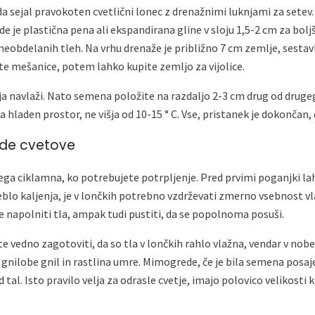
a sejal pravokoten cvetlični lonec z drenažnimi luknjami za setev. V
e je plastična pena ali ekspandirana gline v sloju 1,5-2 cm za boljš
neobdelanih tleh. Na vrhu drenaže je približno 7 cm zemlje, sestav
e mešanice, potem lahko kupite zemljo za vijolice.
 navlaži. Nato semena položite na razdaljo 2-3 cm drug od drugega
a hladen prostor, ne višja od 10-15 ° C. Vse, pristanek je dokončan, 
ade cvetove
ega ciklamna, ko potrebujete potrpljenje. Pred prvimi poganjki lah
teblo kaljenja, je v lončkih potrebno vzdrževati zmerno vsebnost vl
e napolniti tla, ampak tudi pustiti, da se popolnoma posuši.
e vedno zagotoviti, da so tla v lončkih rahlo vlažna, vendar v n
gnilobe gnil in rastlina umre. Mimogrede, če je bila semena posaj
 tal. Isto pravilo velja za odrasle cvetje, imajo polovico velikosti k