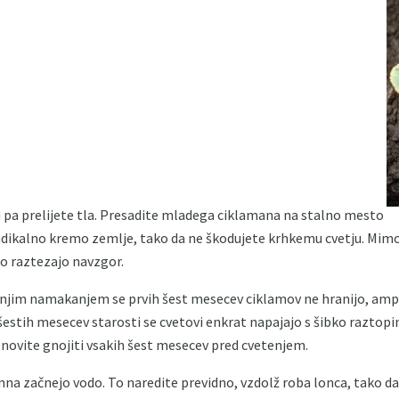
u pa prelijete tla. Presadite mladega ciklamana na stalno mesto
adikalno kremo zemlje, tako da ne škodujete krhkemu cvetju. Mimo
ro raztezajo navzgor.
jnjim namakanjem se prvih šest mesecev ciklamov ne hranijo, ampa
estih mesecev starosti se cvetovi enkrat napajajo s šibko raztop
Ponovite gnojiti vsakih šest mesecev pred cvetenjem.
mna začnejo vodo. To naredite previdno, vzdolž roba lonca, tako d