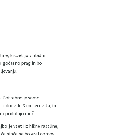
ine, ki cvetijo v hladni
dolgočasno prag in bo
ljevanju.
en. Potrebno je samo
 tednov do 3 mesecev. Ja, in
tro pridobijo moč.
bolje vzeti iz hišne rastline,
 če nihče ne bo vzel domov,