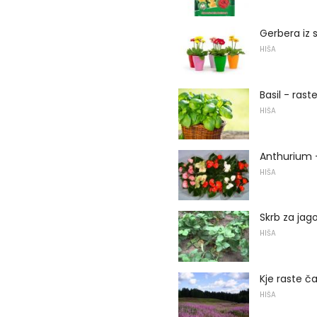
Gerbera iz
HIŠA
Basil - ras
HIŠA
Anthurium - č
HIŠA
Skrb za jag
HIŠA
Kje raste ča
HIŠA