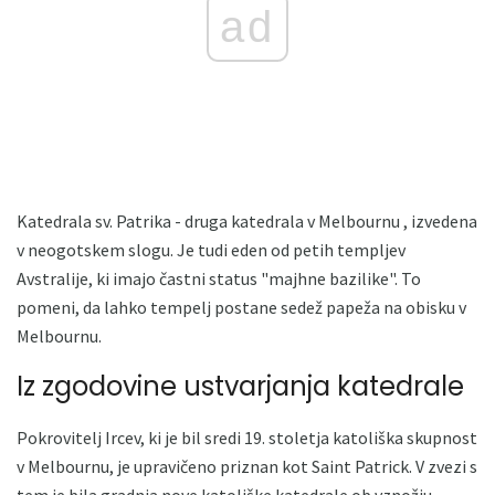
ad
Katedrala sv. Patrika - druga katedrala v Melbournu , izvedena
v neogotskem slogu. Je tudi eden od petih templjev
Avstralije, ki imajo častni status "majhne bazilike". To
pomeni, da lahko tempelj postane sedež papeža na obisku v
Melbournu.
Iz zgodovine ustvarjanja katedrale
Pokrovitelj Ircev, ki je bil sredi 19. stoletja katoliška skupnost
v Melbournu, je upravičeno priznan kot Saint Patrick. V zvezi s
tem je bila gradnja nove katoliške katedrale ob vznožju