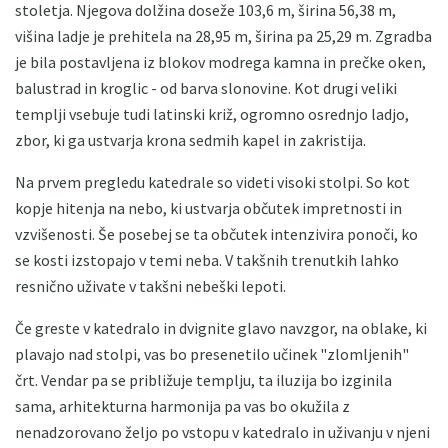
stoletja. Njegova dolžina doseže 103,6 m, širina 56,38 m,
višina ladje je prehitela na 28,95 m, širina pa 25,29 m. Zgradba
je bila postavljena iz blokov modrega kamna in prečke oken,
balustrad in kroglic - od barva slonovine. Kot drugi veliki
templji vsebuje tudi latinski križ, ogromno osrednjo ladjo,
zbor, ki ga ustvarja krona sedmih kapel in zakristija.
Na prvem pregledu katedrale so videti visoki stolpi. So kot
kopje hitenja na nebo, ki ustvarja občutek impretnosti in
vzvišenosti. Še posebej se ta občutek intenzivira ponoči, ko
se kosti izstopajo v temi neba. V takšnih trenutkih lahko
resnično uživate v takšni nebeški lepoti.
Če greste v katedralo in dvignite glavo navzgor, na oblake, ki
plavajo nad stolpi, vas bo presenetilo učinek "zlomljenih"
črt. Vendar pa se približuje templju, ta iluzija bo izginila
sama, arhitekturna harmonija pa vas bo okužila z
nenadzorovano željo po vstopu v katedralo in uživanju v njeni