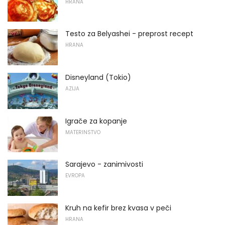
HRANA
Testo za Belyashei - preprost recept
HRANA
Disneyland (Tokio)
AZIJA
Igrače za kopanje
MATERINSTVO
Sarajevo - zanimivosti
EVROPA
Kruh na kefir brez kvasa v peči
HRANA