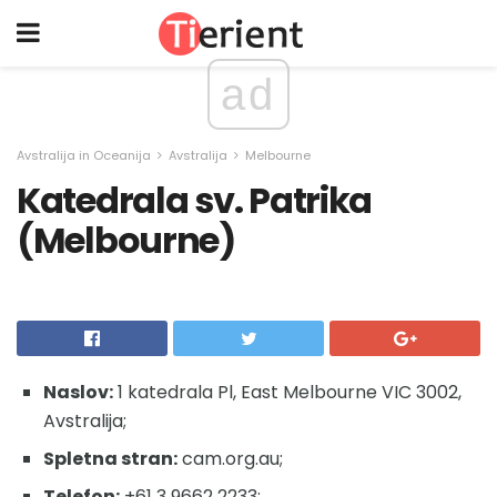
ad
Avstralija in Oceanija
Avstralija
Melbourne
Katedrala sv. Patrika
(Melbourne)
Naslov:
1 katedrala Pl, East Melbourne VIC 3002,
Avstralija;
Spletna stran:
cam.org.au;
Telefon:
+61 3 9662 2233;