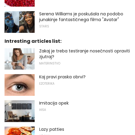
Serena Williams je poskušala na podobo
junakinje fantastičnega filma "Avatar"
STARS
Intresting articles list:
Zakaj je treba testiranje nosečnosti opraviti
zjutraj?
MATERINSTVO
Kaj pravi praska obrvi?
EZOTERIKA
Imitacija opek
HIŠA
Lazy patties