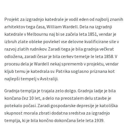
Projekt za izgradnjo katedrale je vodil eden od najbolj znanih
arhitektov tega časa, William Wardell. Dela na izgradnji
katedrale v Melbournu naj bi se začela leta 1851, vendar je
izbruh zlate obleke povlekel vse delovne kvalificirane sile v
razvoj zlatih rudnikov. Zaradi tega je bila gradnja večkrat
odložena, zaradi česar je bila cerkev temelje le leta 1858. V
procesu dela je Wardell nekaj sprememb v projektu, vendar
kljub temu je katedrala sv. Patrika soglasno priznana kot
najlepši tempelj v Avstraliji.
Gradnja templja je trajala zelo dolgo. Gradnja ladje je bila
končana čez 10 let, a delo na preostalem delu stavbe je
potekalo počasi. Zaradi gospodarske depresije je katoliška
skupnost morala zbrati dodatna sredstva za izgradnjo
templja, ki je bila končno dokončana šele leta 1939.