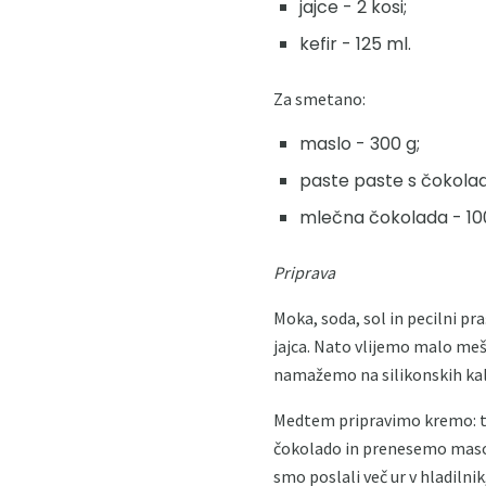
jajce - 2 kosi;
kefir - 125 ml.
Za smetano:
maslo - 300 g;
paste paste s čokolad
mlečna čokolada - 100
Priprava
Moka, soda, sol in pecilni p
jajca. Nato vlijemo malo me
namažemo na silikonskih kal
Medtem pripravimo kremo: t
čokolado in prenesemo maso v 
smo poslali več ur v hladilni