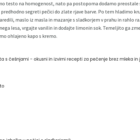
vimo testo na homogenost, nato pa postopoma dodamo preostale s
 predhodno segreti pečici do zlate rjave barve. Po tem hladimo kr
aredili, maslo iz masla in mazanje s sladkorjem v prahu in rahlo
ega lesa, vrgajte vanilin in dodajte limonin sok. Temeljito ga zm
simo ohlajeno kapo s kremo.
ta s češnjami - okusni in izvirni recepti za pečenje brez mleka in 
uto