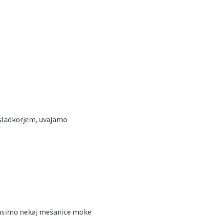
 sladkorjem, uvajamo
 okusimo nekaj mešanice moke