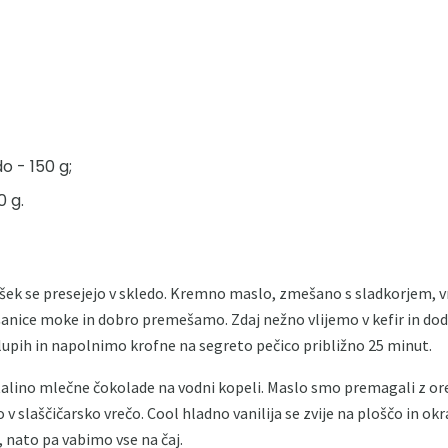
o - 150 g;
 g.
rašek se presejejo v skledo. Kremno maslo, zmešano s sladkorjem, v
šanice moke in dobro premešamo. Zdaj nežno vlijemo v kefir in d
upih in napolnimo krofne na segreto pečico približno 25 minut.
alino mlečne čokolade na vodni kopeli. Maslo smo premagali z o
slaščičarsko vrečo. Cool hladno vanilija se zvije na ploščo in okr
k, nato pa vabimo vse na čaj.