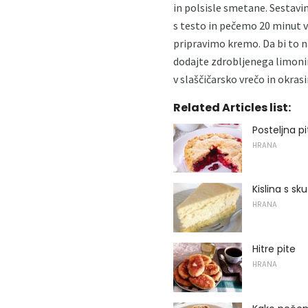
in polsisle smetane. Sesta
s testo in pečemo 20 minut v
pripravimo kremo. Da bi to n
dodajte zdrobljenega limonin
v slaščičarsko vrečo in okra
Related Articles list:
Posteljna pi
HRANA
Kislina s sk
HRANA
Hitre pite
HRANA