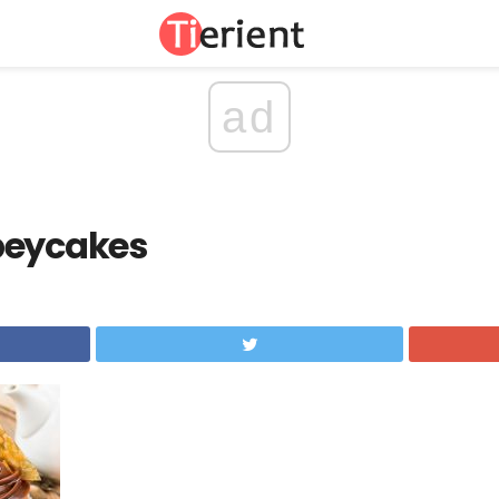
ad
peycakes