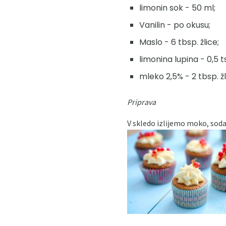
limonin sok - 50 ml;
Vanilin - po okusu;
Maslo - 6 tbsp. žlice;
limonina lupina - 0,5 t
mleko 2,5% - 2 tbsp. žl
Priprava
V skledo izlijemo moko, sod