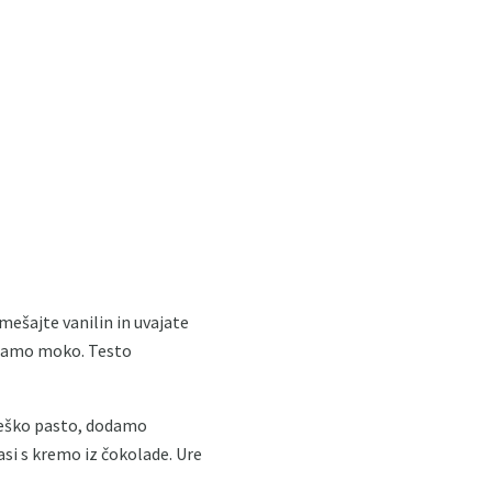
mešajte vanilin in uvajate
odamo moko. Testo
reško pasto, dodamo
asi s kremo iz čokolade. Ure