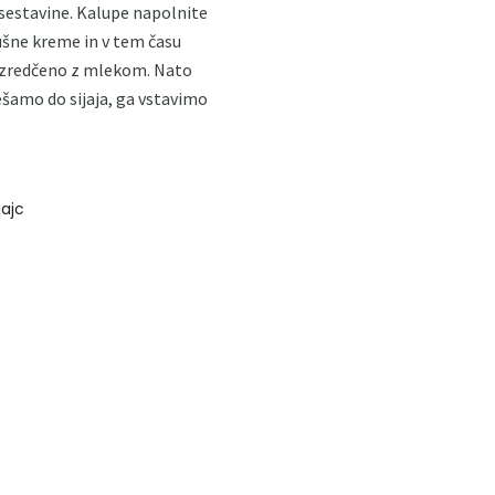
estavine. Kalupe napolnite
ušne kreme in v tem času
 razredčeno z mlekom. Nato
ešamo do sijaja, ga vstavimo
jajc