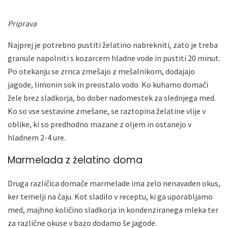
Priprava
Najprej je potrebno pustiti želatino nabrekniti, zato je treba
granule napolniti s kozarcem hladne vode in pustiti 20 minut.
Po otekanju se zrnca zmešajo z mešalnikom, dodajajo
jagode, limonin sok in preostalo vodo. Ko kuhamo domači
žele brez sladkorja, bo dober nadomestek za slednjega med.
Ko so vse sestavine zmešane, se raztopina želatine vlije v
oblike, ki so predhodno mazane z oljem in ostanejo v
hladnem 2-4 ure.
Marmelada z želatino doma
Druga različica domače marmelade ima zelo nenavaden okus,
ker temelji na čaju. Kot sladilo v receptu, ki ga uporabljamo
med, majhno količino sladkorja in kondenziranega mleka ter
za različne okuse v bazo dodamo še jagode.