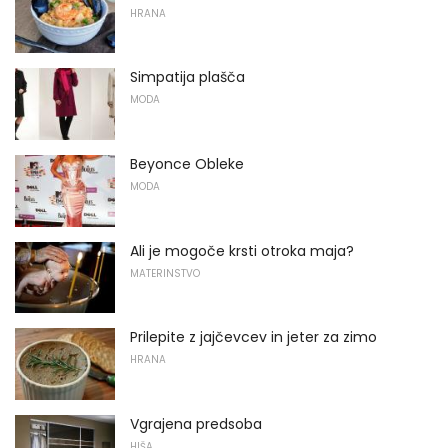
HRANA
Simpatija plašča
MODA
Beyonce Obleke
MODA
Ali je mogoče krsti otroka maja?
MATERINSTVO
Prilepite z jajčevcev in jeter za zimo
HRANA
Vgrajena predsoba
HIŠA