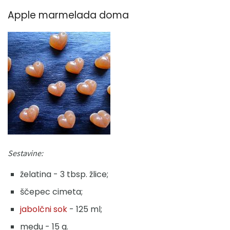
Apple marmelada doma
Sestavine:
želatina - 3 tbsp. žlice;
ščepec cimeta;
jabolčni sok
- 125 ml;
medu - 15 g.