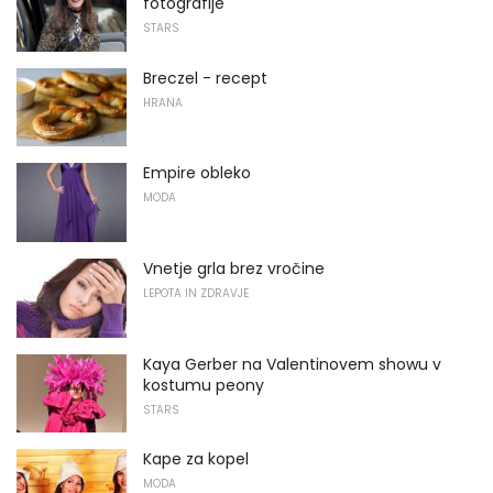
fotografije
STARS
Breczel - recept
HRANA
Empire obleko
MODA
Vnetje grla brez vročine
LEPOTA IN ZDRAVJE
Kaya Gerber na Valentinovem showu v
kostumu peony
STARS
Kape za kopel
MODA