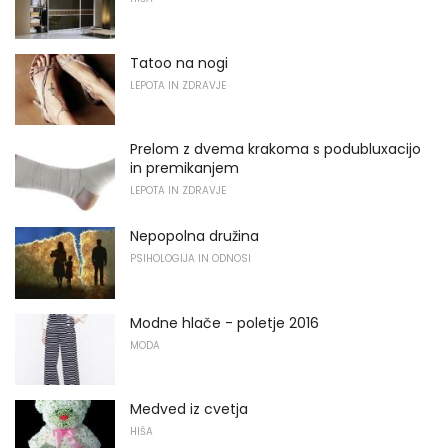
Tatoo na nogi
LEPOTA IN ZDRAVJE
Prelom z dvema krakoma s podubluxacijo
in premikanjem
LEPOTA IN ZDRAVJE
Nepopolna družina
PSIHOLOGIJA IN ODNOSI
Modne hlače - poletje 2016
MODA
Medved iz cvetja
HIŠA