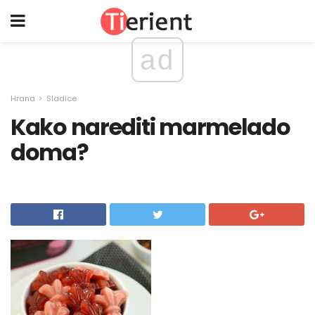
ad
Hrana
Sladice
Kako narediti marmelado
doma?