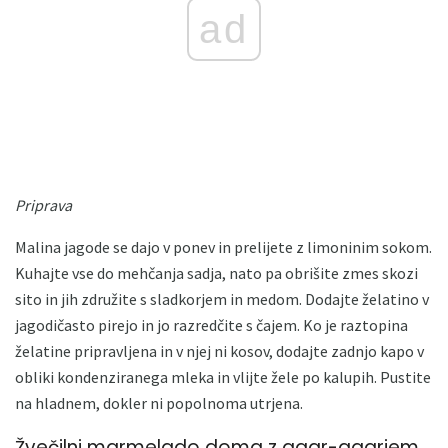
ad
Priprava
Malina jagode se dajo v ponev in prelijete z limoninim sokom.
Kuhajte vse do mehčanja sadja, nato pa obrišite zmes skozi
sito in jih združite s sladkorjem in medom. Dodajte želatino v
jagodičasto pirejo in jo razredčite s čajem. Ko je raztopina
želatine pripravljena in v njej ni kosov, dodajte zadnjo kapo v
obliki kondenziranega mleka in vlijte žele po kalupih. Pustite
na hladnem, dokler ni popolnoma utrjena.
Žvečilni marmelado doma z agar-agarjem